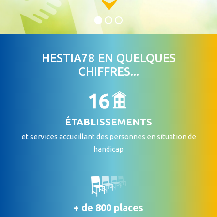
HESTIA78 EN QUELQUES
CHIFFRES...
ÉTABLISSEMENTS
et services accueillant des personnes en situation de
handicap
+ de 800 places