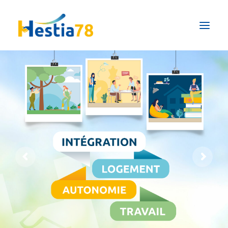
Qui sommes-nous ?
Pôles & Formations
Maison de répit
Actualités
Prestations ESAT
Nous soutenir
FAIRE UN DON