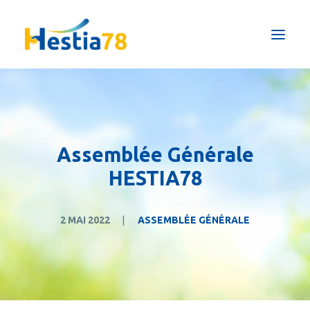
Qui sommes-nous ?
Pôles & Formations
Maison de répit
Assemblée Générale
Actualités
HESTIA78
Prestations ESAT
Nous soutenir
2 MAI 2022
|
ASSEMBLÉE GÉNÉRALE
FAIRE UN DON