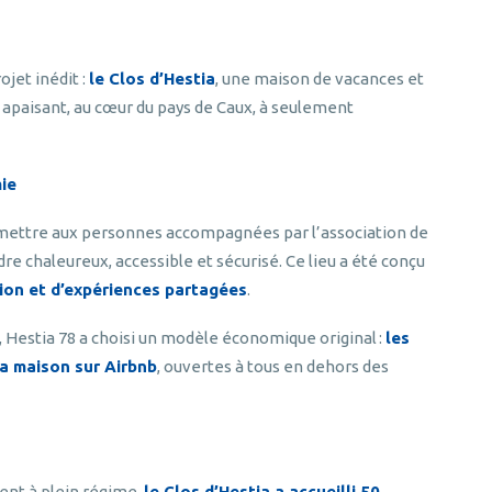
ojet inédit :
le Clos d’Hestia
, une maison de vacances et
 apaisant, au cœur du pays de Caux, à seulement
mie
ermettre aux personnes accompagnées par l’association de
dre chaleureux, accessible et sécurisé. Ce lieu a été conçu
sion et d’expériences partagées
.
, Hestia 78 a choisi un modèle économique original :
les
la maison sur Airbnb
, ouvertes à tous en dehors des
ent à plein régime,
le Clos d’Hestia a accueilli 50