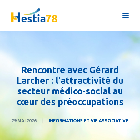
Qui sommes-nous ?
Pôles & Formations
Maison de répit
Rencontre avec Gérard
Actualités
Larcher : l'attractivité du
Prestations ESAT
secteur médico-social au
Nous soutenir
cœur des préoccupations
FAIRE UN DON
29 MAI 2026
|
INFORMATIONS ET VIE ASSOCIATIVE