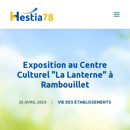
Qui sommes-nous ?
Pôles & Formations
Maison de répit
Exposition au Centre
Actualités
Culturel "La Lanterne" à
Prestations ESAT
Rambouillet
Nous soutenir
25 AVRIL 2024
|
VIE DES ÉTABLISSEMENTS
FAIRE UN DON