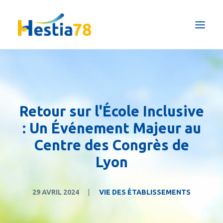
Qui sommes-nous ?
Pôles & Formations
Maison de répit
Retour sur l'École Inclusive
Actualités
: Un Événement Majeur au
Prestations ESAT
Centre des Congrès de
Nous soutenir
Lyon
FAIRE UN DON
29 AVRIL 2024
|
VIE DES ÉTABLISSEMENTS